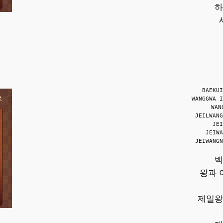
하
BAEKUI
WANGGWA I
WAN
JEILWANG
JEI
JEIWA
JEIWANGN
백
왕과 
제일왕