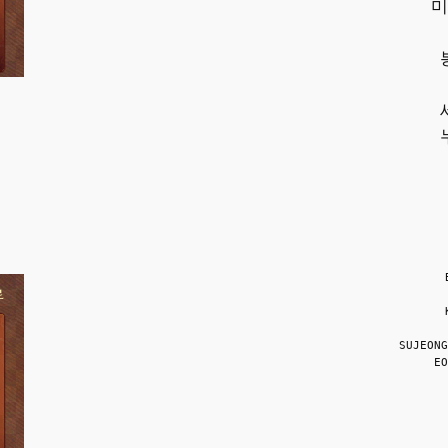
미
SUJEONG
EO