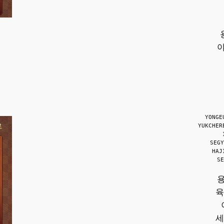
YONGE
YUKCHER
SEGY
HAJ
SE
육
세