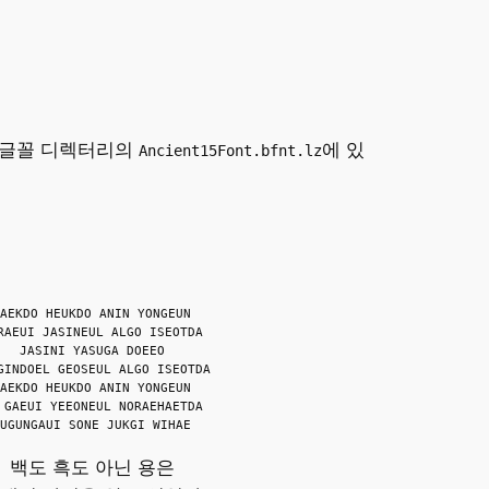
은 글꼴 디렉터리의
에 있
Ancient15Font.bfnt.lz
AEKDO HEUKDO ANIN YONGEUN
RAEUI JASINEUL ALGO ISEOTDA
JASINI YASUGA DOEEO
GINDOEL GEOSEUL ALGO ISEOTDA
AEKDO HEUKDO ANIN YONGEUN
 GAEUI YEEONEUL NORAEHAETDA
UGUNGAUI SONE JUKGI WIHAE
백도 흑도 아닌 용은