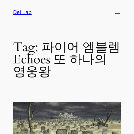
Skip
Del Lab
to
content
Tag:
파이어 엠블렘
Echoes 또 하나의
영웅왕